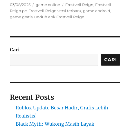
Posted
Categories
Tags
03/08/2025
game online
Frostveil Reign
,
Frostveil
on
Reign pc
,
Frostveil Reign versi terbaru
,
game android
,
game gratis
,
unduh apk Frostveil Reign
Cari
CARI
Recent Posts
Roblox Update Besar Hadir, Grafis Lebih
Realistis!
Black Myth: Wukong Masih Layak