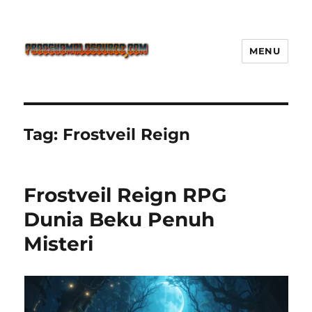
MENU
Freeshemalesource Tower
Defense Main Game Ini Pasti
Ketagihan!
Tag:
Frostveil Reign
Frostveil Reign RPG
Dunia Beku Penuh
Misteri