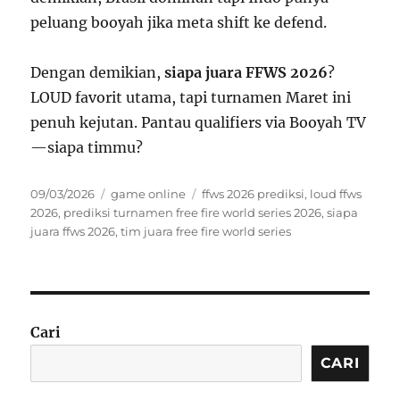
peluang booyah jika meta shift ke defend.
Dengan demikian,
siapa juara FFWS 2026
?
LOUD favorit utama, tapi turnamen Maret ini
penuh kejutan. Pantau qualifiers via Booyah TV
—siapa timmu?
Posted
Categories
Tags
09/03/2026
game online
ffws 2026 prediksi
,
loud ffws
on
2026
,
prediksi turnamen free fire world series 2026
,
siapa
juara ffws 2026
,
tim juara free fire world series
Cari
CARI