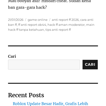
Mau booyah asli? Hindari cheat. Sudah kena
ban gara-gara hack?
Posted
Categories
Tags
21/01/2026
game online
anti report ff 2026
,
cara anti
on
ban ff
,
ff anti report ob44
,
hack ff aman moderator
,
main
hack ff tanpa ketahuan
,
tips anti report ff
Cari
CARI
Recent Posts
Roblox Update Besar Hadir, Grafis Lebih