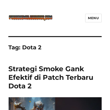
MENU
Freeshemalesource Tower
Defense Main Game Ini Pasti
Ketagihan!
Tag:
Dota 2
Strategi Smoke Gank
Efektif di Patch Terbaru
Dota 2