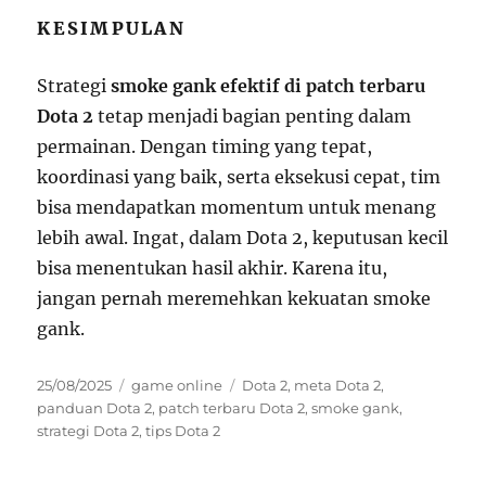
KESIMPULAN
Strategi
smoke gank efektif di patch terbaru
Dota 2
tetap menjadi bagian penting dalam
permainan. Dengan timing yang tepat,
koordinasi yang baik, serta eksekusi cepat, tim
bisa mendapatkan momentum untuk menang
lebih awal. Ingat, dalam Dota 2, keputusan kecil
bisa menentukan hasil akhir. Karena itu,
jangan pernah meremehkan kekuatan smoke
gank.
Posted
Categories
Tags
25/08/2025
game online
Dota 2
,
meta Dota 2
,
on
panduan Dota 2
,
patch terbaru Dota 2
,
smoke gank
,
strategi Dota 2
,
tips Dota 2