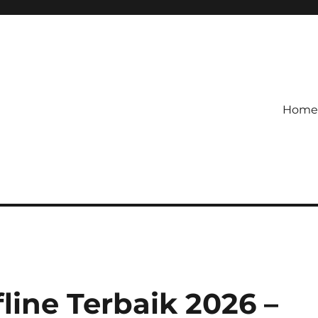
Home
etagihan!
 Defense Main Game Ini Pasti
line Terbaik 2026 –