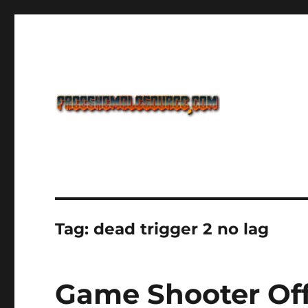
Freeshemalesource Tower Defense Main Game Ini Pasti K
Freeshemalesource Tower
Tag:
dead trigger 2 no lag
Game Shooter Off