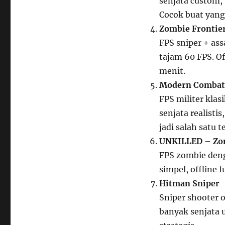
senjata custom, 
Cocok buat yang 
Zombie Frontie
FPS sniper + ass
tajam 60 FPS. Of
menit.
Modern Combat 
FPS militer klas
senjata realisti
jadi salah satu t
UNKILLED – Zo
FPS zombie denga
simpel, offline 
Hitman Sniper
Sniper shooter of
banyak senjata u