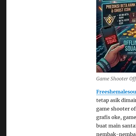
Game Shooter Off
Freeshemalesou
tetap asik dimai
game shooter of
grafis oke, gam
buat main santai
nembak-nembak 