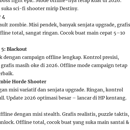
boss fight epic. Mode offline-nya tetap kuat di 2026.
suka sci-fi shooter mirip Destiny.
r 4
ault zombie. Misi pendek, banyak senjata upgrade, grafi
fline total, sangat ringan. Cocok buat main cepat 5–10
5: Blackout
ik dengan campaign offline lengkap. Kontrol presisi,
s, grafis masih oke di 2026. Offline mode campaign tetap
erbaik.
mbie Horde Shooter
n misi variatif dan senjata upgrade. Ringan, kontrol
full. Update 2026 optimasi besar – lancar di HP kentang.
fline dengan misi stealth. Grafis realistis, puzzle taktis,
nlock. Offline total, cocok buat yang suka main santai &