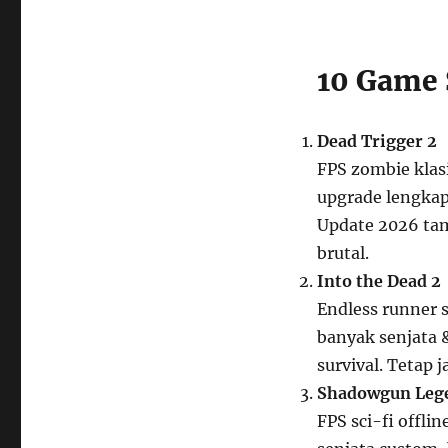
10 Game 
Dead Trigger 2
FPS zombie klasi
upgrade lengkap,
Update 2026 tam
brutal.
Into the Dead 2
Endless runner 
banyak senjata &
survival. Tetap j
Shadowgun Leg
FPS sci-fi offli