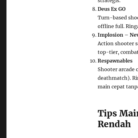
strategis.
Deus Ex GO
Turn-based shoo
offline full. Ri
Implosion – Ne
Action shooter s
top-tier, combat
Respawnables
Shooter arcade 
deathmatch). Rin
main cepat tanp
Tips Mai
Rendah