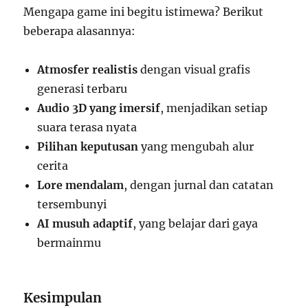
Mengapa game ini begitu istimewa? Berikut
beberapa alasannya:
Atmosfer realistis
dengan visual grafis
generasi terbaru
Audio 3D yang imersif
, menjadikan setiap
suara terasa nyata
Pilihan keputusan
yang mengubah alur
cerita
Lore mendalam
, dengan jurnal dan catatan
tersembunyi
AI musuh adaptif
, yang belajar dari gaya
bermainmu
Kesimpulan