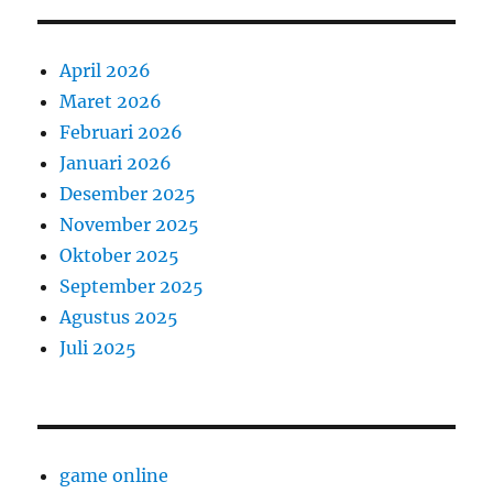
April 2026
Maret 2026
Februari 2026
Januari 2026
Desember 2025
November 2025
Oktober 2025
September 2025
Agustus 2025
Juli 2025
game online