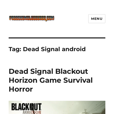
MENU
Freeshemalesource Tower
Defense Main Game Ini Pasti
Ketagihan!
Tag:
Dead Signal android
Dead Signal Blackout
Horizon Game Survival
Horror