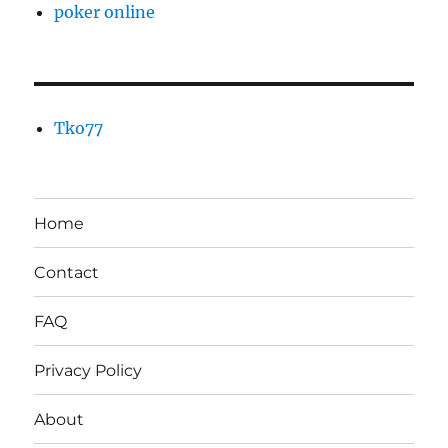
poker online
Tko77
Home
Contact
FAQ
Privacy Policy
About