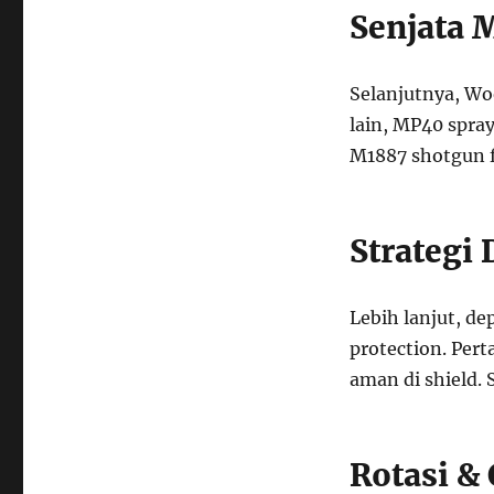
Senjata 
Selanjutnya, Woo
lain, MP40 spray
M1887 shotgun f
Strategi
Lebih lanjut, d
protection. Pert
aman di shield. 
Rotasi & 