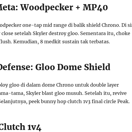
Meta: Woodpecker + MP40
dpecker one-tap mid range di balik shield Chrono. Di si
 close setelah Skyler destroy gloo. Sementara itu, choke
lush. Kemudian, 8 medkit sustain tak terbatas.
 Defense: Gloo Dome Shield
eploy gloo di dalam dome Chrono untuk double layer
ama-tama, Skyler blast gloo musuh. Setelah itu, revive
Selanjutnya, peek bunny hop clutch 1v3 final circle Peak.
Clutch 1v4