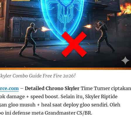
Skyler Combo Guide Free Fire 2026!
rce.com
–
Detailed Chrono Skyler
Time Turner ciptaka
ok damage + speed boost. Selain itu, Skyler Riptide
n gloo musuh + heal saat deploy gloo sendiri. Oleh
bo ini defense meta Grandmaster CS/BR.