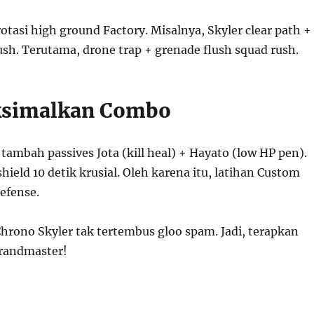
rotasi high ground Factory. Misalnya, Skyler clear path +
sh. Terutama, drone trap + grenade flush squad rush.
ksimalkan Combo
ambah passives Jota (kill heal) + Hayato (low HP pen).
ield 10 detik krusial. Oleh karena itu, latihan Custom
efense.
hrono Skyler tak tertembus gloo spam. Jadi, terapkan
randmaster!