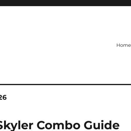
Home
etagihan!
 Defense Main Game Ini Pasti
26
Skyler Combo Guide