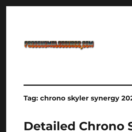
Freeshemalesource Tower Defense Main Game Ini Pasti K
Freeshemalesource Tower
Tag:
chrono skyler synergy 20
Detailed Chrono 