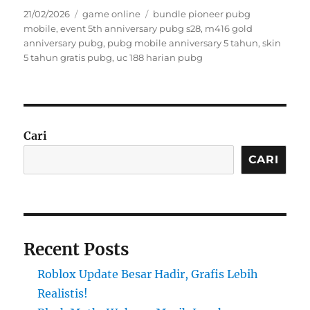
Posted
Categories
Tags
21/02/2026
game online
bundle pioneer pubg
on
mobile
,
event 5th anniversary pubg s28
,
m416 gold
anniversary pubg
,
pubg mobile anniversary 5 tahun
,
skin
5 tahun gratis pubg
,
uc 188 harian pubg
Cari
CARI
Recent Posts
Roblox Update Besar Hadir, Grafis Lebih
Realistis!