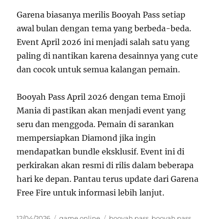
Garena biasanya merilis Booyah Pass setiap
awal bulan dengan tema yang berbeda-beda.
Event April 2026 ini menjadi salah satu yang
paling di nantikan karena desainnya yang cute
dan cocok untuk semua kalangan pemain.
Booyah Pass April 2026 dengan tema Emoji
Mania di pastikan akan menjadi event yang
seru dan menggoda. Pemain di sarankan
mempersiapkan Diamond jika ingin
mendapatkan bundle eksklusif. Event ini di
perkirakan akan resmi di rilis dalam beberapa
hari ke depan. Pantau terus update dari Garena
Free Fire untuk informasi lebih lanjut.
Posted
Categories
Tags
12/04/2026
game online
booyah pass
,
booyah pass