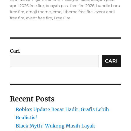
on
april 2026 free fire
,
booyah pass free fire 2026
,
bundle baru
free fire
,
emoji theme
,
emoji theme free fire
,
event april
free fire
,
event free fire
,
Free Fire
Cari
CARI
Recent Posts
Roblox Update Besar Hadir, Grafis Lebih
Realistis!
Black Myth: Wukong Masih Layak