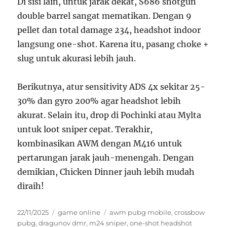
Di sisi lain, untuk jarak dekat, S686 shotgun
double barrel sangat mematikan. Dengan 9
pellet dan total damage 234, headshot indoor
langsung one-shot. Karena itu, pasang choke +
slug untuk akurasi lebih jauh.
Berikutnya, atur sensitivity ADS 4x sekitar 25-
30% dan gyro 200% agar headshot lebih
akurat. Selain itu, drop di Pochinki atau Mylta
untuk loot sniper cepat. Terakhir,
kombinasikan AWM dengan M416 untuk
pertarungan jarak jauh-menengah. Dengan
demikian, Chicken Dinner jauh lebih mudah
diraih!
Posted
Categories
Tags
22/11/2025
game online
awm pubg mobile
,
crossbow
on
pubg
,
dragunov dmr
,
m24 sniper
,
one-shot headshot