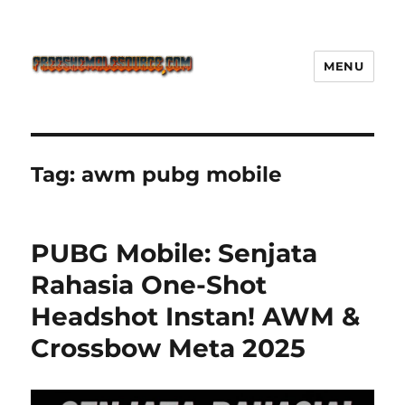
MENU
Freeshemalesource Tower
Defense Main Game Ini Pasti
Ketagihan!
Tag:
awm pubg mobile
PUBG Mobile: Senjata
Rahasia One-Shot
Headshot Instan! AWM &
Crossbow Meta 2025