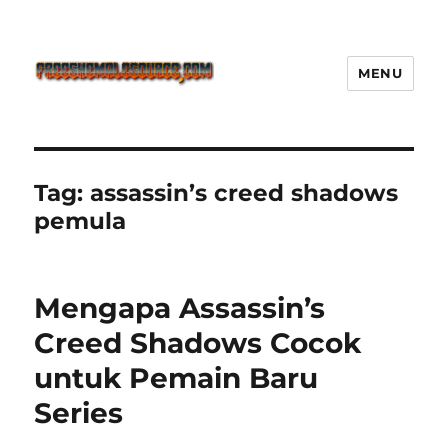
MENU
Freeshemalesource Tower
Defense Main Game Ini Pasti
Ketagihan!
Tag:
assassin’s creed shadows
pemula
Mengapa Assassin’s
Creed Shadows Cocok
untuk Pemain Baru
Series