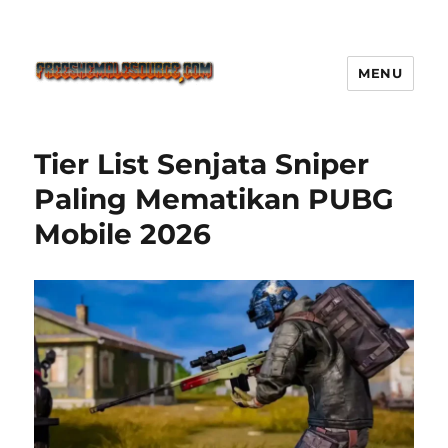
MENU
Freeshemalesource Tower
Defense Main Game Ini Pasti
Tier List Senjata Sniper
Ketagihan!
Paling Mematikan PUBG
Mobile 2026