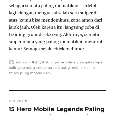
sebagai senjata paling mematikan. Terlebih
lagi, dengan menguasai salah satu sniper di
atas, kamu bisa mendominasi zona aman dari
jarak jauh. Oleh karena itu, langsung coba di
training ground sekarang. Akhirnya, senjata
sniper mana yang paling mematikan menurut
kamu? Semoga selalu chicken dinner!
Author
Posted
Categories
Tags
admin
16/03/2026
game online
senjata sniper
on
paling op pubg
,
sniper terbaik pubg mobile
,
tier list
sniper pubg mobile 2026
Navigasi
PREVIOUS
pos
15 Hero Mobile Legends Paling
Previous