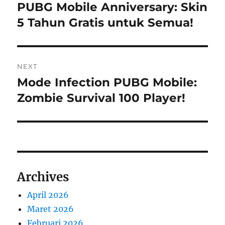
pos
PUBG Mobile Anniversary: Skin
Previous
post:
5 Tahun Gratis untuk Semua!
NEXT
Mode Infection PUBG Mobile:
Next
post:
Zombie Survival 100 Player!
Archives
April 2026
Maret 2026
Februari 2026