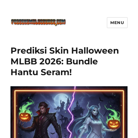
MENU
Freeshemalesource Tower
Defense Main Game Ini Pasti
Prediksi Skin Halloween
Ketagihan!
MLBB 2026: Bundle
Hantu Seram!