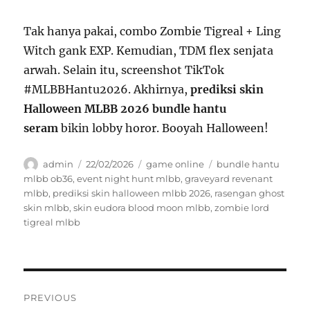
Tak hanya pakai, combo Zombie Tigreal + Ling
Witch gank EXP. Kemudian, TDM flex senjata
arwah. Selain itu, screenshot TikTok
#MLBBHantu2026. Akhirnya,
prediksi skin
Halloween MLBB 2026 bundle hantu
seram
bikin lobby horor. Booyah Halloween!
Author
Posted
Categories
Tags
admin
22/02/2026
game online
bundle hantu
on
mlbb ob36
,
event night hunt mlbb
,
graveyard revenant
mlbb
,
prediksi skin halloween mlbb 2026
,
rasengan ghost
skin mlbb
,
skin eudora blood moon mlbb
,
zombie lord
tigreal mlbb
Navigasi
PREVIOUS