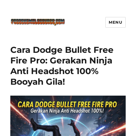
MENU
Freeshemalesource Tower
Defense Main Game Ini Pasti
Cara Dodge Bullet Free
Ketagihan!
Fire Pro: Gerakan Ninja
Anti Headshot 100%
Booyah Gila!