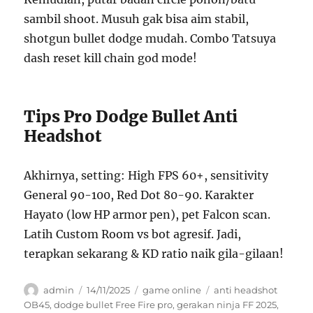
sambil shoot. Musuh gak bisa aim stabil,
shotgun bullet dodge mudah. Combo Tatsuya
dash reset kill chain god mode!
Tips Pro Dodge Bullet Anti
Headshot
Akhirnya, setting: High FPS 60+, sensitivity
General 90-100, Red Dot 80-90. Karakter
Hayato (low HP armor pen), pet Falcon scan.
Latih Custom Room vs bot agresif. Jadi,
terapkan sekarang & KD ratio naik gila-gilaan!
Author
Posted
Categories
Tags
admin
14/11/2025
game online
anti headshot
on
OB45
,
dodge bullet Free Fire pro
,
gerakan ninja FF 2025
,