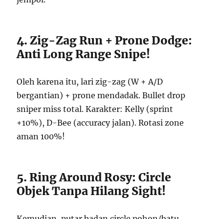
4. Zig-Zag Run + Prone Dodge:
Anti Long Range Snipe!
Oleh karena itu, lari zig-zag (W + A/D
bergantian) + prone mendadak. Bullet drop
sniper miss total. Karakter: Kelly (sprint
+10%), D-Bee (accuracy jalan). Rotasi zone
aman 100%!
5. Ring Around Rosy: Circle
Objek Tanpa Hilang Sight!
Kemudian, putar badan circle pohon/batu