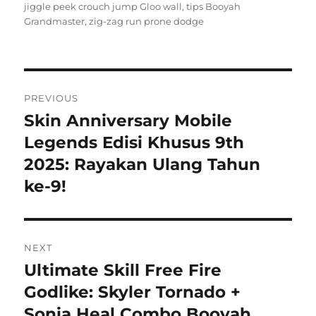
jiggle peek crouch jump Gloo wall
,
tips Booyah
Grandmaster
,
zig-zag run prone dodge
Navigasi
PREVIOUS
pos
Skin Anniversary Mobile
Previous
post:
Legends Edisi Khusus 9th
2025: Rayakan Ulang Tahun
ke-9!
NEXT
Ultimate Skill Free Fire
Next
post:
Godlike: Skyler Tornado +
Sonia Heal Combo Booyah