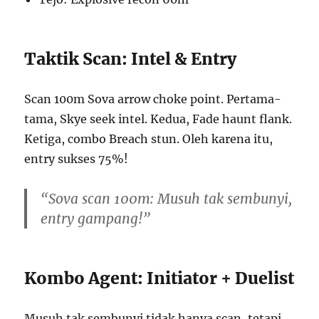
Taktik Scan: Intel & Entry
Scan 100m Sova arrow choke point. Pertama-
tama, Skye seek intel. Kedua, Fade haunt flank.
Ketiga, combo Breach stun. Oleh karena itu,
entry sukses 75%!
“Sova scan 100m: Musuh tak sembunyi,
entry gampang!”
Kombo Agent: Initiator + Duelist
Musuh tak sembunyi tidak hanya scan, tetapi