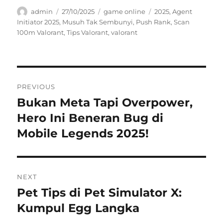
Author
Posted
Categories
Tags
admin
27/10/2025
game online
2025
,
Agent
on
Initiator 2025
,
Musuh Tak Sembunyi
,
Push Rank
,
Scan
100m Valorant
,
Tips Valorant
,
valorant
Navigasi
PREVIOUS
pos
Bukan Meta Tapi Overpower,
Previous
post:
Hero Ini Beneran Bug di
Mobile Legends 2025!
NEXT
Pet Tips di Pet Simulator X:
Next
post:
Kumpul Egg Langka