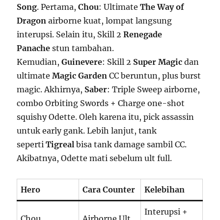
Song
. Pertama,
Chou
: Ultimate
The Way of
Dragon
airborne kuat, lompat langsung
interupsi. Selain itu, Skill 2
Renegade
Panache
stun tambahan.
Kemudian,
Guinevere
: Skill 2
Super Magic
dan
ultimate
Magic Garden
CC beruntun, plus burst
magic. Akhirnya,
Saber
: Triple Sweep airborne,
combo Orbiting Swords + Charge one-shot
squishy Odette. Oleh karena itu, pick assassin
untuk early gank. Lebih lanjut, tank
seperti
Tigreal
bisa tank damage sambil CC.
Akibatnya, Odette mati sebelum ult full.
Hero
Cara Counter
Kelebihan
Interupsi +
Chou
Airborne Ult