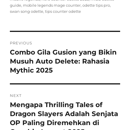
guide
,
mobile legends mage counter
,
odette tips pro
,
swan song odette
,
tips counter odette
Navigasi
PREVIOUS
pos
Combo Gila Gusion yang Bikin
Previous
post:
Musuh Auto Delete: Rahasia
Mythic 2025
NEXT
Mengapa Thrilling Tales of
Next
post:
Dragon Slayers Adalah Senjata
OP Paling Diremehkan di