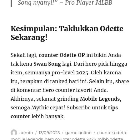
Song nyanyi!” – Pro Player MLBB
Kesimpulan: Taklukkan Odette
Sekarang!
Sekali lagi,
counter Odette OP
ini bikin Anda
tak kena
Swan Song
lagi. Dari hero pick hingga
item, semuanya pro-level 2025. Oleh karena
itu, terapkan di ranked hari ini. Selain itu, share
di komentar hero counter favorit Anda.
Akhirnya, selamat grinding
Mobile Legends
,
semoga Mythic cepat! Subscribe untuk
tips
counter
lebih banyak.
Author
Posted
Categories
Tags
admin
13/09/2025
game online
counter odette
on
mobile legends
,
hero counter odette 2025
,
mlbb odette