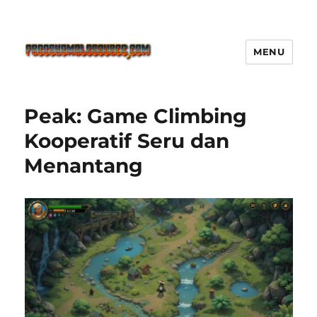
MENU
Freeshemalesource Tower
Defense Main Game Ini Pasti
Peak: Game Climbing
Ketagihan!
Kooperatif Seru dan
Menantang