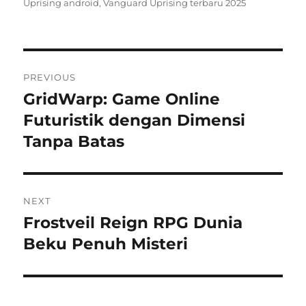
Uprising android
,
Vanguard Uprising terbaru 2025
Navigasi
PREVIOUS
pos
GridWarp: Game Online
Previous
post:
Futuristik dengan Dimensi
Tanpa Batas
NEXT
Frostveil Reign RPG Dunia
Next
post:
Beku Penuh Misteri