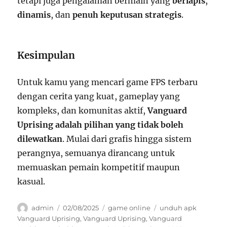
tetapi juga pengalaman bermain yang
berlapis
,
dinamis
, dan
penuh keputusan strategis
.
Kesimpulan
Untuk kamu yang mencari game FPS terbaru
dengan cerita yang kuat, gameplay yang
kompleks, dan komunitas aktif,
Vanguard
Uprising adalah pilihan yang tidak boleh
dilewatkan
. Mulai dari grafis hingga sistem
perangnya, semuanya dirancang untuk
memuaskan pemain kompetitif maupun
kasual.
Author
Posted
Categories
Tags
admin
02/08/2025
game online
unduh apk
on
Vanguard Uprising
,
Vanguard Uprising
,
Vanguard