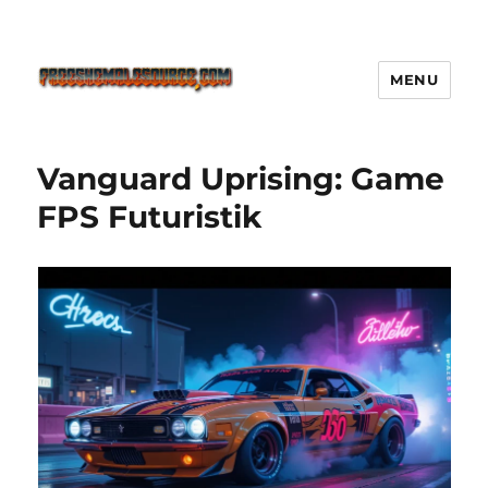
MENU
Freeshemalesource Tower
Defense Main Game Ini Pasti
Vanguard Uprising: Game
Ketagihan!
FPS Futuristik