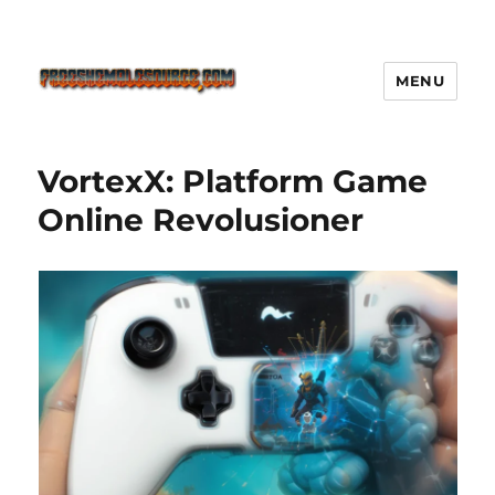
MENU
Freeshemalesource Tower
Defense Main Game Ini Pasti
VortexX: Platform Game
Ketagihan!
Online Revolusioner