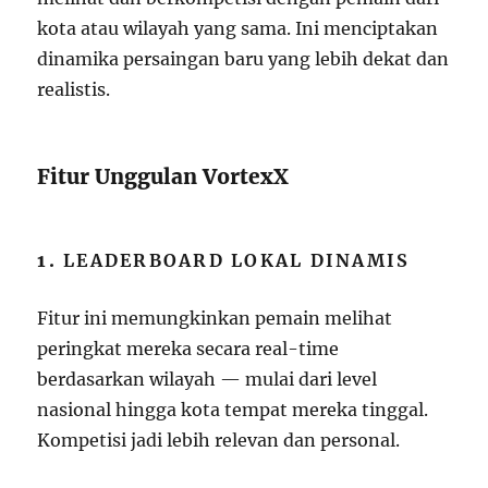
kota atau wilayah yang sama. Ini menciptakan
dinamika persaingan baru yang lebih dekat dan
realistis.
Fitur Unggulan VortexX
1.
LEADERBOARD LOKAL DINAMIS
Fitur ini memungkinkan pemain melihat
peringkat mereka secara real-time
berdasarkan wilayah — mulai dari level
nasional hingga kota tempat mereka tinggal.
Kompetisi jadi lebih relevan dan personal.