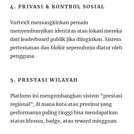
4.
PRIVASI & KONTROL SOSIAL
VortexX memungkinkan pemain
menyembunyikan identitas atau lokasi mereka
dari leaderboard publik jika diinginkan. Sistem
pertemanan dan blokir sepenuhnya diatur oleh
pengguna.
5.
PRESTASI WILAYAH
Platform ini mengembangkan sistem “prestasi
regional”, di mana kota atau provinsi yang
performanya paling tinggi bisa mendapatkan
status khusus, badge, atau reward mingguan.