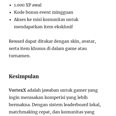
1.000 XP awal
Kode bonus event mingguan
Akses ke misi komunitas untuk
mendapatkan item eksklusif
Reward dapat ditukar dengan skin, avatar,
serta item khusus di dalam game atau
turnamen.
Kesimpulan
VortexX
adalah jawaban untuk gamer yang
ingin merasakan kompetisi yang lebih
bermakna. Dengan sistem leaderboard lokal,
matchmaking cepat, dan komunitas yang