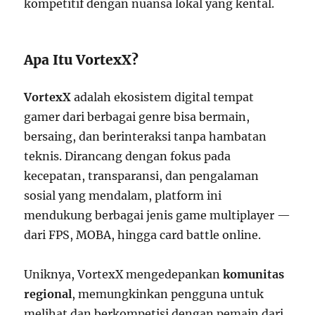
kompetitif dengan nuansa lokal yang kental.
Apa Itu VortexX?
VortexX
adalah ekosistem digital tempat
gamer dari berbagai genre bisa bermain,
bersaing, dan berinteraksi tanpa hambatan
teknis. Dirancang dengan fokus pada
kecepatan, transparansi, dan pengalaman
sosial yang mendalam, platform ini
mendukung berbagai jenis game multiplayer —
dari FPS, MOBA, hingga card battle online.
Uniknya, VortexX mengedepankan
komunitas
regional
, memungkinkan pengguna untuk
melihat dan berkompetisi dengan pemain dari